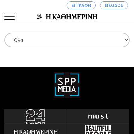
ΕΓΓΡΑΦΗ
ΕΙΣΟΔΟΣ
ΚΑΤΗΓΟΡΙΕΣ
ΣΥΝΔΕΣΗ
Κύπρος
Απόψεις
Παιδεία
Αρθρογραφία
Υγεία
The Hill
Πολιτική
Υγεία
Βουλευτικές 2026
Αγγελίες
Εκλογές 2024
Ενοικιάζονται
Προεδρικές 2023
Πωλούνται
Δημοσκοπήσεις
Ζητούν εργασία
Διπλωματία
Θέσεις εργασίας