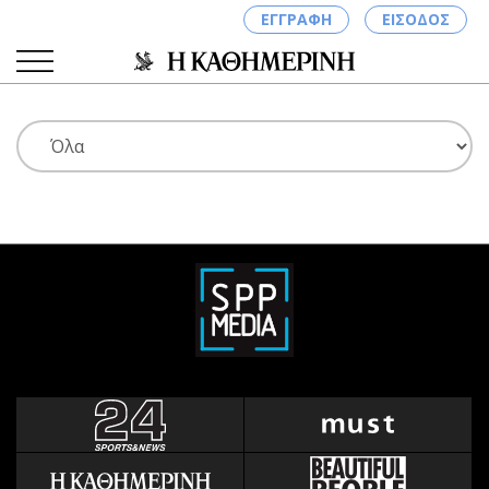
ΕΓΓΡΑΦΗ
ΕΙΣΟΔΟΣ
ΚΑΤΗΓΟΡΙΕΣ
ΣΥΝΔΕΣΗ
Κύπρος
Απόψεις
Παιδεία
Αρθρογραφία
Υγεία
The Hill
Πολιτική
Υγεία
Βουλευτικές 2026
Αγγελίες
Εκλογές 2024
Ενοικιάζονται
Προεδρικές 2023
Πωλούνται
Δημοσκοπήσεις
Ζητούν εργασία
Διπλωματία
Θέσεις εργασίας