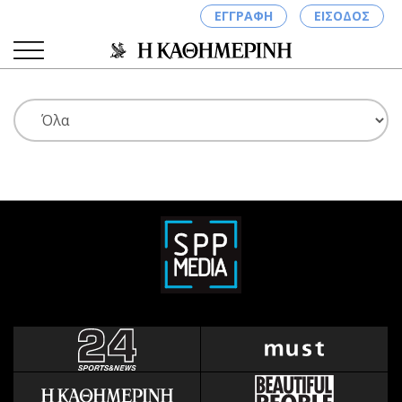
ΕΓΓΡΑΦΗ
ΕΙΣΟΔΟΣ
ΚΑΤΗΓΟΡΙΕΣ
ΣΥΝΔΕΣΗ
Κύπρος
Απόψεις
Παιδεία
Αρθρογραφία
Υγεία
The Hill
Πολιτική
Υγεία
Βουλευτικές 2026
Αγγελίες
Εκλογές 2024
Ενοικιάζονται
Προεδρικές 2023
Πωλούνται
Δημοσκοπήσεις
Ζητούν εργασία
Διπλωματία
Θέσεις εργασίας