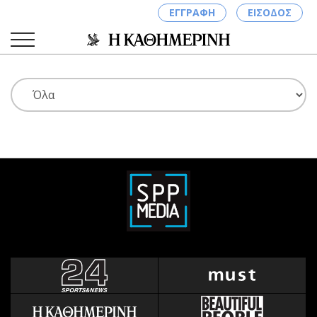
ΕΓΓΡΑΦΗ
ΕΙΣΟΔΟΣ
ΚΑΤΗΓΟΡΙΕΣ
ΣΥΝΔΕΣΗ
Κύπρος
Απόψεις
Παιδεία
Αρθρογραφία
Υγεία
The Hill
Πολιτική
Υγεία
Βουλευτικές 2026
Αγγελίες
Εκλογές 2024
Ενοικιάζονται
Προεδρικές 2023
Πωλούνται
Δημοσκοπήσεις
Ζητούν εργασία
Διπλωματία
Θέσεις εργασίας