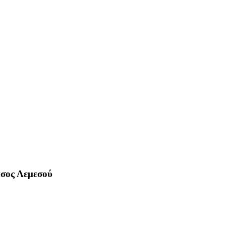
άσος Λεμεσού