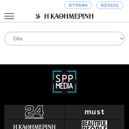
ΕΓΓΡΑΦΗ
ΕΙΣΟΔΟΣ
ΚΑΤΗΓΟΡΙΕΣ
ΣΥΝΔΕΣΗ
Κύπρος
Απόψεις
Παιδεία
Αρθρογραφία
Υγεία
The Hill
Πολιτική
Υγεία
Βουλευτικές 2026
Αγγελίες
Εκλογές 2024
Ενοικιάζονται
Προεδρικές 2023
Πωλούνται
Δημοσκοπήσεις
Ζητούν εργασία
Διπλωματία
Θέσεις εργασίας