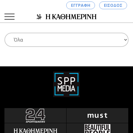
ΕΓΓΡΑΦΗ
ΕΙΣΟΔΟΣ
ΚΑΤΗΓΟΡΙΕΣ
ΣΥΝΔΕΣΗ
Κύπρος
Απόψεις
Παιδεία
Αρθρογραφία
Υγεία
The Hill
Πολιτική
Υγεία
Βουλευτικές 2026
Αγγελίες
Εκλογές 2024
Ενοικιάζονται
Προεδρικές 2023
Πωλούνται
Δημοσκοπήσεις
Ζητούν εργασία
Διπλωματία
Θέσεις εργασίας