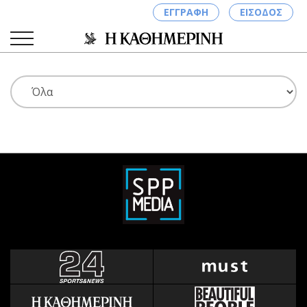
ΕΓΓΡΑΦΗ
ΕΙΣΟΔΟΣ
ΚΑΤΗΓΟΡΙΕΣ
ΣΥΝΔΕΣΗ
Κύπρος
Απόψεις
Παιδεία
Αρθρογραφία
Υγεία
The Hill
Πολιτική
Υγεία
Βουλευτικές 2026
Αγγελίες
Εκλογές 2024
Ενοικιάζονται
Προεδρικές 2023
Πωλούνται
Δημοσκοπήσεις
Ζητούν εργασία
Διπλωματία
Θέσεις εργασίας