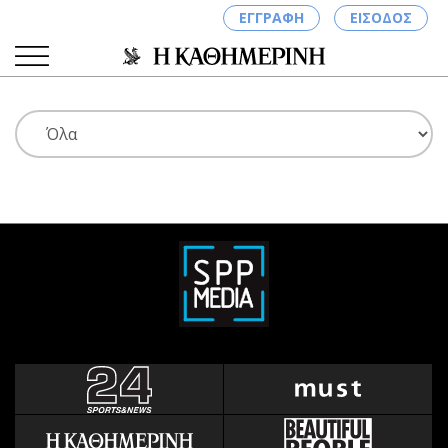
ΕΓΓΡΑΦΗ
ΕΙΣΟΔΟΣ
ΚΑΤΗΓΟΡΙΕΣ
ΣΥΝΔΕΣΗ
Κύπρος
Απόψεις
Παιδεία
Αρθρογραφία
Υγεία
The Hill
Πολιτική
Υγεία
Βουλευτικές 2026
Αγγελίες
Εκλογές 2024
Ενοικιάζονται
Προεδρικές 2023
Πωλούνται
Δημοσκοπήσεις
Ζητούν εργασία
Διπλωματία
Θέσεις εργασίας