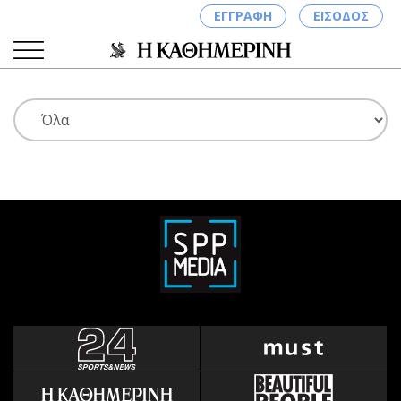
ΕΓΓΡΑΦΗ
ΕΙΣΟΔΟΣ
ΚΑΤΗΓΟΡΙΕΣ
ΣΥΝΔΕΣΗ
Κύπρος
Απόψεις
Παιδεία
Αρθρογραφία
Υγεία
The Hill
Πολιτική
Υγεία
Βουλευτικές 2026
Αγγελίες
Εκλογές 2024
Ενοικιάζονται
Προεδρικές 2023
Πωλούνται
Δημοσκοπήσεις
Ζητούν εργασία
Διπλωματία
Θέσεις εργασίας