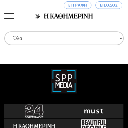
ΕΓΓΡΑΦΗ
ΕΙΣΟΔΟΣ
ΚΑΤΗΓΟΡΙΕΣ
ΣΥΝΔΕΣΗ
Κύπρος
Απόψεις
Παιδεία
Αρθρογραφία
Υγεία
The Hill
Πολιτική
Υγεία
Βουλευτικές 2026
Αγγελίες
Εκλογές 2024
Ενοικιάζονται
Προεδρικές 2023
Πωλούνται
Δημοσκοπήσεις
Ζητούν εργασία
Διπλωματία
Θέσεις εργασίας