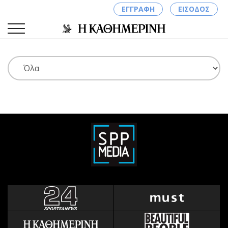
ΕΓΓΡΑΦΗ
ΕΙΣΟΔΟΣ
ΚΑΤΗΓΟΡΙΕΣ
ΣΥΝΔΕΣΗ
Κύπρος
Απόψεις
Παιδεία
Αρθρογραφία
Υγεία
The Hill
Πολιτική
Υγεία
Βουλευτικές 2026
Αγγελίες
Εκλογές 2024
Ενοικιάζονται
Προεδρικές 2023
Πωλούνται
Δημοσκοπήσεις
Ζητούν εργασία
Διπλωματία
Θέσεις εργασίας