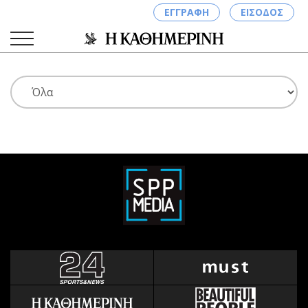
ΕΓΓΡΑΦΗ
ΕΙΣΟΔΟΣ
ΚΑΤΗΓΟΡΙΕΣ
ΣΥΝΔΕΣΗ
Κύπρος
Απόψεις
Παιδεία
Αρθρογραφία
Υγεία
The Hill
Πολιτική
Υγεία
Βουλευτικές 2026
Αγγελίες
Εκλογές 2024
Ενοικιάζονται
Προεδρικές 2023
Πωλούνται
Δημοσκοπήσεις
Ζητούν εργασία
Διπλωματία
Θέσεις εργασίας