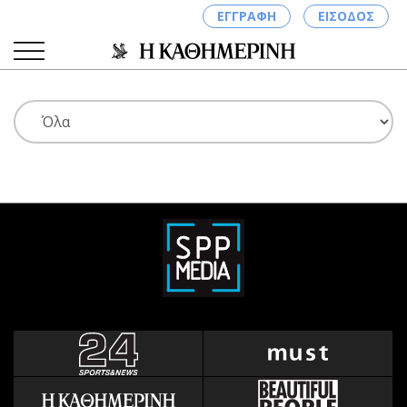
ΕΓΓΡΑΦΗ
ΕΙΣΟΔΟΣ
ΚΑΤΗΓΟΡΙΕΣ
ΣΥΝΔΕΣΗ
Κύπρος
Απόψεις
Παιδεία
Αρθρογραφία
Υγεία
The Hill
Πολιτική
Υγεία
Βουλευτικές 2026
Αγγελίες
Εκλογές 2024
Ενοικιάζονται
Προεδρικές 2023
Πωλούνται
Δημοσκοπήσεις
Ζητούν εργασία
Διπλωματία
Θέσεις εργασίας