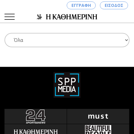
ΕΓΓΡΑΦΗ
ΕΙΣΟΔΟΣ
ΚΑΤΗΓΟΡΙΕΣ
ΣΥΝΔΕΣΗ
Κύπρος
Απόψεις
Παιδεία
Αρθρογραφία
Υγεία
The Hill
Πολιτική
Υγεία
Βουλευτικές 2026
Αγγελίες
Εκλογές 2024
Ενοικιάζονται
Προεδρικές 2023
Πωλούνται
Δημοσκοπήσεις
Ζητούν εργασία
Διπλωματία
Θέσεις εργασίας