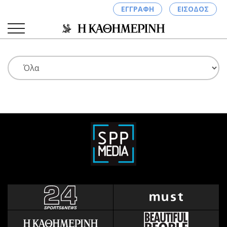
ΕΓΓΡΑΦΗ
ΕΙΣΟΔΟΣ
ΚΑΤΗΓΟΡΙΕΣ
ΣΥΝΔΕΣΗ
Κύπρος
Απόψεις
Παιδεία
Αρθρογραφία
Υγεία
The Hill
Πολιτική
Υγεία
Βουλευτικές 2026
Αγγελίες
Εκλογές 2024
Ενοικιάζονται
Προεδρικές 2023
Πωλούνται
Δημοσκοπήσεις
Ζητούν εργασία
Διπλωματία
Θέσεις εργασίας