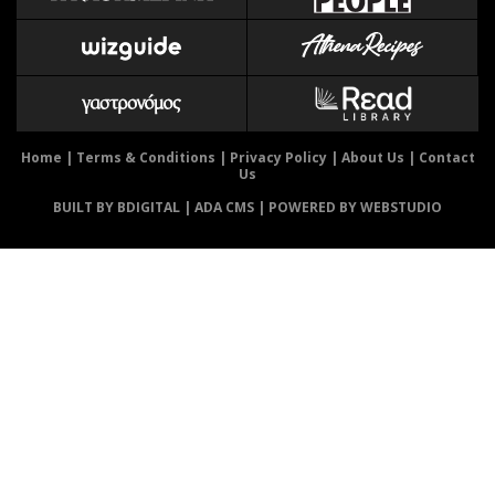
Αθλητισμός
Geek
Κύπρος
Νέα
Ελλάδα
Κινητά-tablets
Διεθνή
Social
Κληρώσεις Allwyn
Αυτοκίνηση
Home
|
Terms & Conditions
|
Privacy Policy
|
About Us
|
Contact
Us
Οικονομική
Αφιερώματα
BUILT BY BDIGITAL
| ADA CMS |
POWERED BY WEBSTUDIO
Οικονομία
Πολιτική
Real Estate
Οικονομία
Επιχειρήσεις
Γενικά
Αγορές
Αναδρομές
Money Review
Πρόσωπα
AstroBank Properties
Περιβάλλον
Trends
Good Life
Ενέργεια
Γυναίκα
Ναυτιλία
Showbiz