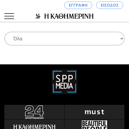
ΕΓΓΡΑΦΗ
ΕΙΣΟΔΟΣ
ΚΑΤΗΓΟΡΙΕΣ
ΣΥΝΔΕΣΗ
Κύπρος
Απόψεις
Παιδεία
Αρθρογραφία
Υγεία
The Hill
Πολιτική
Υγεία
Βουλευτικές 2026
Αγγελίες
Εκλογές 2024
Ενοικιάζονται
Προεδρικές 2023
Πωλούνται
Δημοσκοπήσεις
Ζητούν εργασία
Διπλωματία
Θέσεις εργασίας