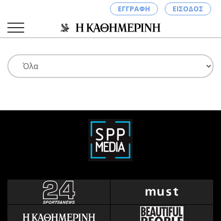
ΕΓΓΡΑΦΗ
ΕΙΣΟΔΟΣ
ΚΑΤΗΓΟΡΙΕΣ
ΣΥΝΔΕΣΗ
Κύπρος
Απόψεις
Παιδεία
Αρθρογραφία
Υγεία
The Hill
Πολιτική
Υγεία
Βουλευτικές 2026
Αγγελίες
Εκλογές 2024
Ενοικιάζονται
Προεδρικές 2023
Πωλούνται
Δημοσκοπήσεις
Ζητούν εργασία
Διπλωματία
Θέσεις εργασίας