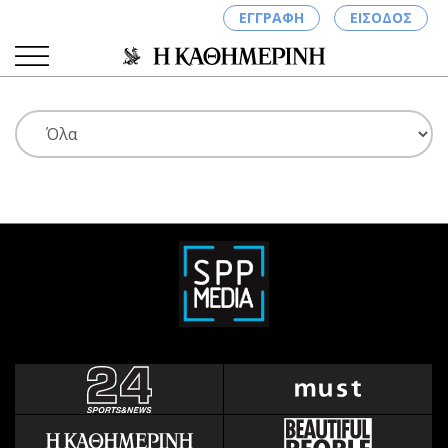
ΕΓΓΡΑΦΗ
ΕΙΣΟΔΟΣ
ΚΑΤΗΓΟΡΙΕΣ
ΣΥΝΔΕΣΗ
Κύπρος
Απόψεις
Παιδεία
Αρθρογραφία
Υγεία
The Hill
Πολιτική
Υγεία
Βουλευτικές 2026
Αγγελίες
Εκλογές 2024
Ενοικιάζονται
Προεδρικές 2023
Πωλούνται
Δημοσκοπήσεις
Ζητούν εργασία
Διπλωματία
Θέσεις εργασίας