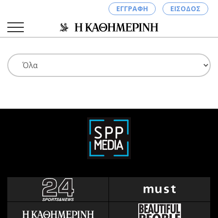
ΕΓΓΡΑΦΗ
ΕΙΣΟΔΟΣ
ΚΑΤΗΓΟΡΙΕΣ
ΣΥΝΔΕΣΗ
Κύπρος
Απόψεις
Παιδεία
Αρθρογραφία
Υγεία
The Hill
Πολιτική
Υγεία
Βουλευτικές 2026
Αγγελίες
Εκλογές 2024
Ενοικιάζονται
Προεδρικές 2023
Πωλούνται
Δημοσκοπήσεις
Ζητούν εργασία
Διπλωματία
Θέσεις εργασίας