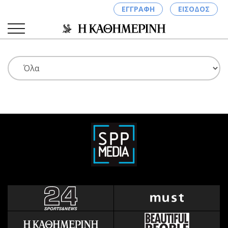
ΕΓΓΡΑΦΗ
ΕΙΣΟΔΟΣ
ΚΑΤΗΓΟΡΙΕΣ
ΣΥΝΔΕΣΗ
Κύπρος
Απόψεις
Παιδεία
Αρθρογραφία
Υγεία
The Hill
Πολιτική
Υγεία
Βουλευτικές 2026
Αγγελίες
Εκλογές 2024
Ενοικιάζονται
Προεδρικές 2023
Πωλούνται
Δημοσκοπήσεις
Ζητούν εργασία
Διπλωματία
Θέσεις εργασίας