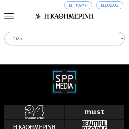
ΕΓΓΡΑΦΗ
ΕΙΣΟΔΟΣ
ΚΑΤΗΓΟΡΙΕΣ
ΣΥΝΔΕΣΗ
Κύπρος
Απόψεις
Παιδεία
Αρθρογραφία
Υγεία
The Hill
Πολιτική
Υγεία
Βουλευτικές 2026
Αγγελίες
Εκλογές 2024
Ενοικιάζονται
Προεδρικές 2023
Πωλούνται
Δημοσκοπήσεις
Ζητούν εργασία
Διπλωματία
Θέσεις εργασίας