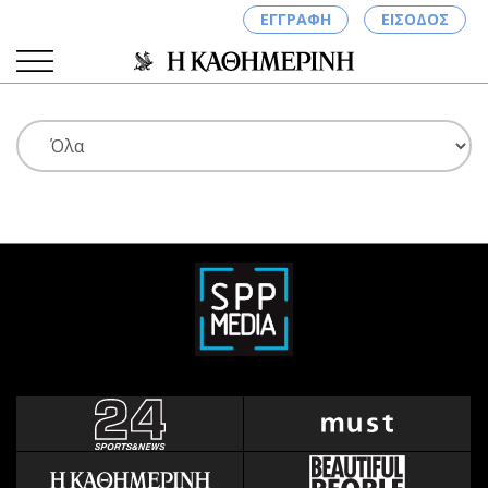
ΕΓΓΡΑΦΗ
ΕΙΣΟΔΟΣ
ΚΑΤΗΓΟΡΙΕΣ
ΣΥΝΔΕΣΗ
Κύπρος
Απόψεις
Παιδεία
Αρθρογραφία
Υγεία
The Hill
Πολιτική
Υγεία
Βουλευτικές 2026
Αγγελίες
Εκλογές 2024
Ενοικιάζονται
Προεδρικές 2023
Πωλούνται
Δημοσκοπήσεις
Ζητούν εργασία
Διπλωματία
Θέσεις εργασίας