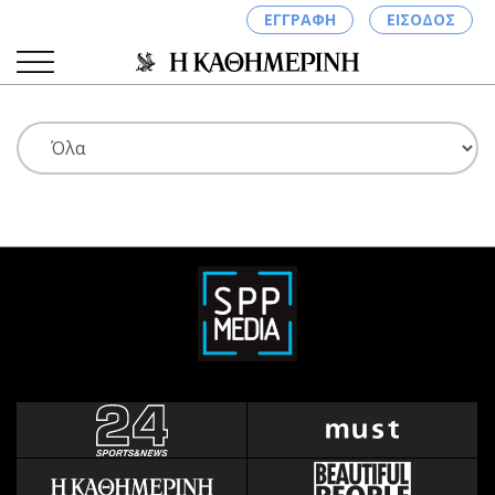
ΕΓΓΡΑΦΗ
ΕΙΣΟΔΟΣ
ΚΑΤΗΓΟΡΙΕΣ
ΣΥΝΔΕΣΗ
Κύπρος
Απόψεις
Παιδεία
Αρθρογραφία
Υγεία
The Hill
Πολιτική
Υγεία
Βουλευτικές 2026
Αγγελίες
Εκλογές 2024
Ενοικιάζονται
Προεδρικές 2023
Πωλούνται
Δημοσκοπήσεις
Ζητούν εργασία
Διπλωματία
Θέσεις εργασίας