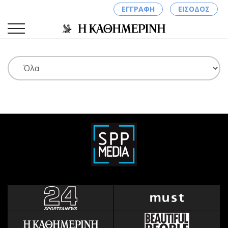
ΕΓΓΡΑΦΗ
ΕΙΣΟΔΟΣ
ΚΑΤΗΓΟΡΙΕΣ
ΣΥΝΔΕΣΗ
Κύπρος
Απόψεις
Παιδεία
Αρθρογραφία
Υγεία
The Hill
Πολιτική
Υγεία
Βουλευτικές 2026
Αγγελίες
Εκλογές 2024
Ενοικιάζονται
Προεδρικές 2023
Πωλούνται
Δημοσκοπήσεις
Ζητούν εργασία
Διπλωματία
Θέσεις εργασίας