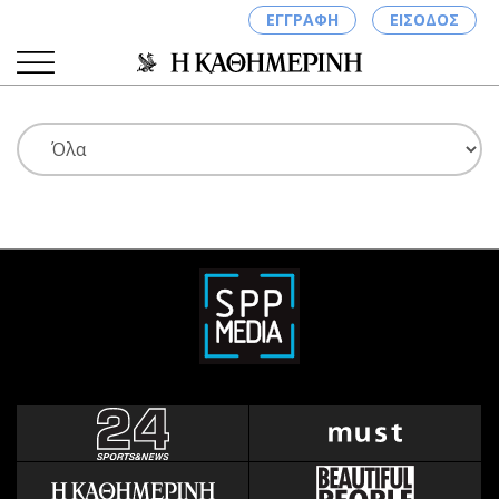
ΕΓΓΡΑΦΗ
ΕΙΣΟΔΟΣ
ΚΑΤΗΓΟΡΙΕΣ
ΣΥΝΔΕΣΗ
Κύπρος
Απόψεις
Παιδεία
Αρθρογραφία
Υγεία
The Hill
Πολιτική
Υγεία
Βουλευτικές 2026
Αγγελίες
Εκλογές 2024
Ενοικιάζονται
Προεδρικές 2023
Πωλούνται
Δημοσκοπήσεις
Ζητούν εργασία
Διπλωματία
Θέσεις εργασίας