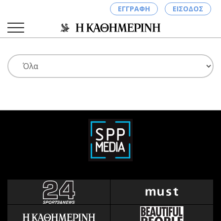
ΕΓΓΡΑΦΗ
ΕΙΣΟΔΟΣ
ΚΑΤΗΓΟΡΙΕΣ
ΣΥΝΔΕΣΗ
Κύπρος
Απόψεις
Παιδεία
Αρθρογραφία
Υγεία
The Hill
Πολιτική
Υγεία
Βουλευτικές 2026
Αγγελίες
Εκλογές 2024
Ενοικιάζονται
Προεδρικές 2023
Πωλούνται
Δημοσκοπήσεις
Ζητούν εργασία
Διπλωματία
Θέσεις εργασίας