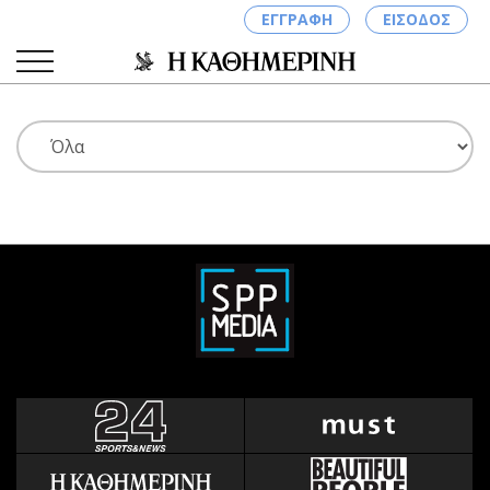
ΕΓΓΡΑΦΗ
ΕΙΣΟΔΟΣ
ΚΑΤΗΓΟΡΙΕΣ
ΣΥΝΔΕΣΗ
Κύπρος
Απόψεις
Παιδεία
Αρθρογραφία
Υγεία
The Hill
Πολιτική
Υγεία
Βουλευτικές 2026
Αγγελίες
Εκλογές 2024
Ενοικιάζονται
Προεδρικές 2023
Πωλούνται
Δημοσκοπήσεις
Ζητούν εργασία
Διπλωματία
Θέσεις εργασίας