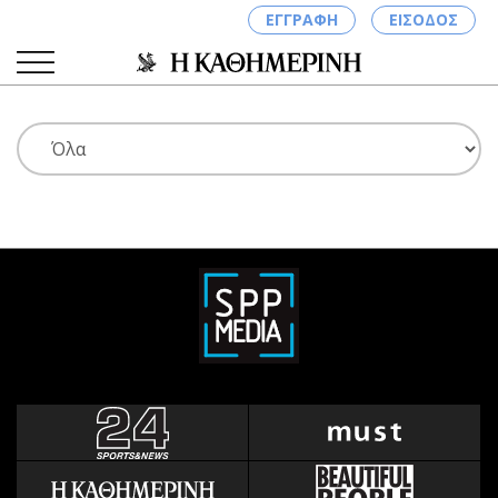
ΕΓΓΡΑΦΗ
ΕΙΣΟΔΟΣ
ΚΑΤΗΓΟΡΙΕΣ
ΣΥΝΔΕΣΗ
Κύπρος
Απόψεις
Παιδεία
Αρθρογραφία
Υγεία
The Hill
Πολιτική
Υγεία
Βουλευτικές 2026
Αγγελίες
Εκλογές 2024
Ενοικιάζονται
Προεδρικές 2023
Πωλούνται
Δημοσκοπήσεις
Ζητούν εργασία
Διπλωματία
Θέσεις εργασίας