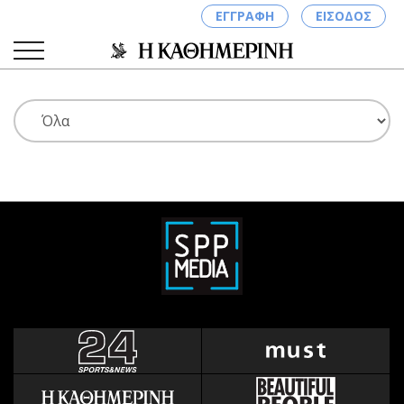
ΕΓΓΡΑΦΗ
ΕΙΣΟΔΟΣ
ΚΑΤΗΓΟΡΙΕΣ
ΣΥΝΔΕΣΗ
Κύπρος
Απόψεις
Παιδεία
Αρθρογραφία
Υγεία
The Hill
Πολιτική
Υγεία
Βουλευτικές 2026
Αγγελίες
Εκλογές 2024
Ενοικιάζονται
Προεδρικές 2023
Πωλούνται
Δημοσκοπήσεις
Ζητούν εργασία
Διπλωματία
Θέσεις εργασίας