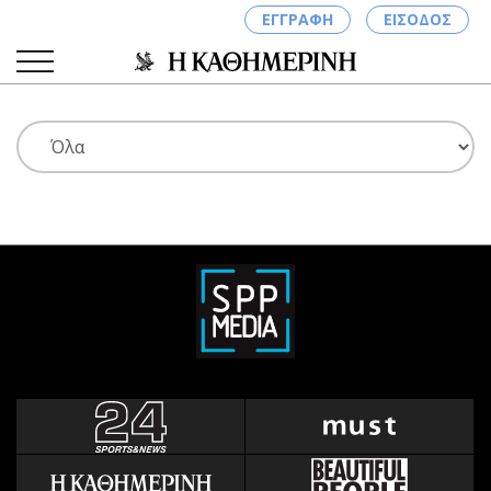
ΕΓΓΡΑΦΗ
ΕΙΣΟΔΟΣ
ΚΑΤΗΓΟΡΙΕΣ
ΣΥΝΔΕΣΗ
Κύπρος
Απόψεις
Παιδεία
Αρθρογραφία
Υγεία
The Hill
Πολιτική
Υγεία
Βουλευτικές 2026
Αγγελίες
Εκλογές 2024
Ενοικιάζονται
Προεδρικές 2023
Πωλούνται
Δημοσκοπήσεις
Ζητούν εργασία
Διπλωματία
Θέσεις εργασίας