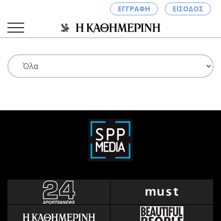
ΕΓΓΡΑΦΗ
ΕΙΣΟΔΟΣ
ΚΑΤΗΓΟΡΙΕΣ
ΣΥΝΔΕΣΗ
Κύπρος
Απόψεις
Παιδεία
Αρθρογραφία
Υγεία
The Hill
Πολιτική
Υγεία
Βουλευτικές 2026
Αγγελίες
Εκλογές 2024
Ενοικιάζονται
Προεδρικές 2023
Πωλούνται
Δημοσκοπήσεις
Ζητούν εργασία
Διπλωματία
Θέσεις εργασίας