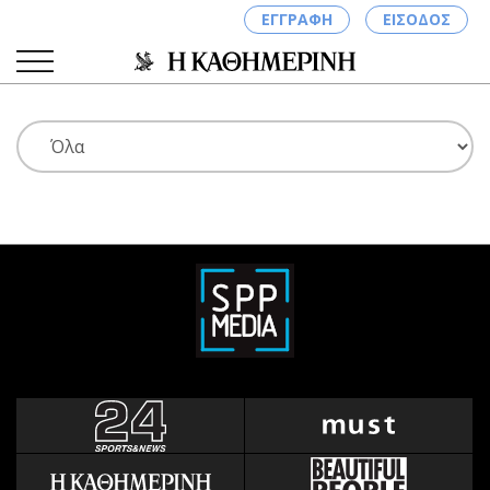
ΕΓΓΡΑΦΗ
ΕΙΣΟΔΟΣ
ΚΑΤΗΓΟΡΙΕΣ
ΣΥΝΔΕΣΗ
Κύπρος
Απόψεις
Παιδεία
Αρθρογραφία
Υγεία
The Hill
Πολιτική
Υγεία
Βουλευτικές 2026
Αγγελίες
Εκλογές 2024
Ενοικιάζονται
Προεδρικές 2023
Πωλούνται
Δημοσκοπήσεις
Ζητούν εργασία
Διπλωματία
Θέσεις εργασίας