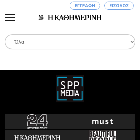
ΕΓΓΡΑΦΗ
ΕΙΣΟΔΟΣ
ΚΑΤΗΓΟΡΙΕΣ
ΣΥΝΔΕΣΗ
Κύπρος
Απόψεις
Παιδεία
Αρθρογραφία
Υγεία
The Hill
Πολιτική
Υγεία
Βουλευτικές 2026
Αγγελίες
Εκλογές 2024
Ενοικιάζονται
Προεδρικές 2023
Πωλούνται
Δημοσκοπήσεις
Ζητούν εργασία
Διπλωματία
Θέσεις εργασίας