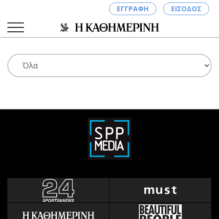
ΕΓΓΡΑΦΗ
ΕΙΣΟΔΟΣ
ΚΑΤΗΓΟΡΙΕΣ
ΣΥΝΔΕΣΗ
Κύπρος
Απόψεις
Παιδεία
Αρθρογραφία
Υγεία
The Hill
Πολιτική
Υγεία
Βουλευτικές 2026
Αγγελίες
Εκλογές 2024
Ενοικιάζονται
Προεδρικές 2023
Πωλούνται
Δημοσκοπήσεις
Ζητούν εργασία
Διπλωματία
Θέσεις εργασίας