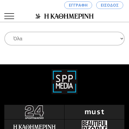
ΕΓΓΡΑΦΗ
ΕΙΣΟΔΟΣ
ΚΑΤΗΓΟΡΙΕΣ
ΣΥΝΔΕΣΗ
Κύπρος
Απόψεις
Παιδεία
Αρθρογραφία
Υγεία
The Hill
Πολιτική
Υγεία
Βουλευτικές 2026
Αγγελίες
Εκλογές 2024
Ενοικιάζονται
Προεδρικές 2023
Πωλούνται
Δημοσκοπήσεις
Ζητούν εργασία
Διπλωματία
Θέσεις εργασίας