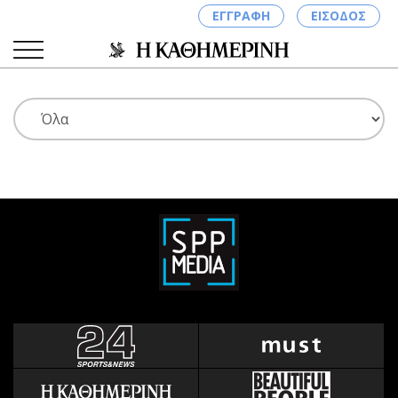
ΕΓΓΡΑΦΗ
ΕΙΣΟΔΟΣ
ΚΑΤΗΓΟΡΙΕΣ
ΣΥΝΔΕΣΗ
Κύπρος
Απόψεις
Παιδεία
Αρθρογραφία
Υγεία
The Hill
Πολιτική
Υγεία
Βουλευτικές 2026
Αγγελίες
Εκλογές 2024
Ενοικιάζονται
Προεδρικές 2023
Πωλούνται
Δημοσκοπήσεις
Ζητούν εργασία
Διπλωματία
Θέσεις εργασίας