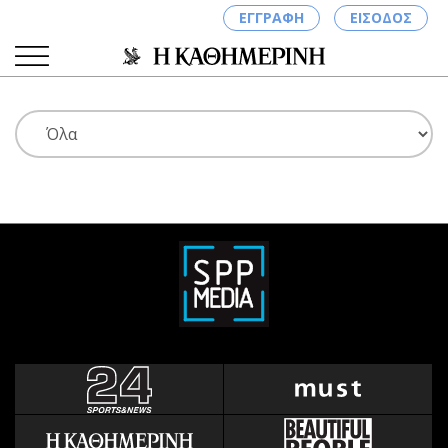
ΕΓΓΡΑΦΗ
ΕΙΣΟΔΟΣ
ΚΑΤΗΓΟΡΙΕΣ
ΣΥΝΔΕΣΗ
Κύπρος
Απόψεις
Παιδεία
Αρθρογραφία
Υγεία
The Hill
Πολιτική
Υγεία
Βουλευτικές 2026
Αγγελίες
Εκλογές 2024
Ενοικιάζονται
Προεδρικές 2023
Πωλούνται
Δημοσκοπήσεις
Ζητούν εργασία
Διπλωματία
Θέσεις εργασίας