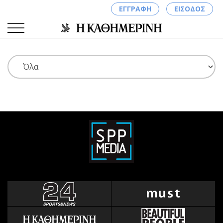
ΕΓΓΡΑΦΗ
ΕΙΣΟΔΟΣ
ΚΑΤΗΓΟΡΙΕΣ
ΣΥΝΔΕΣΗ
Κύπρος
Απόψεις
Παιδεία
Αρθρογραφία
Υγεία
The Hill
Πολιτική
Υγεία
Βουλευτικές 2026
Αγγελίες
Εκλογές 2024
Ενοικιάζονται
Προεδρικές 2023
Πωλούνται
Δημοσκοπήσεις
Ζητούν εργασία
Διπλωματία
Θέσεις εργασίας