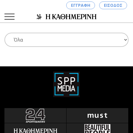
ΕΓΓΡΑΦΗ
ΕΙΣΟΔΟΣ
ΚΑΤΗΓΟΡΙΕΣ
ΣΥΝΔΕΣΗ
Κύπρος
Απόψεις
Παιδεία
Αρθρογραφία
Υγεία
The Hill
Πολιτική
Υγεία
Βουλευτικές 2026
Αγγελίες
Εκλογές 2024
Ενοικιάζονται
Προεδρικές 2023
Πωλούνται
Δημοσκοπήσεις
Ζητούν εργασία
Διπλωματία
Θέσεις εργασίας