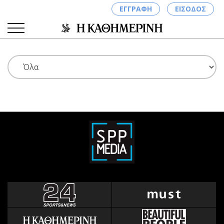
ΕΓΓΡΑΦΗ
ΕΙΣΟΔΟΣ
ΚΑΤΗΓΟΡΙΕΣ
ΣΥΝΔΕΣΗ
Κύπρος
Απόψεις
Παιδεία
Αρθρογραφία
Υγεία
The Hill
Πολιτική
Υγεία
Βουλευτικές 2026
Αγγελίες
Εκλογές 2024
Ενοικιάζονται
Προεδρικές 2023
Πωλούνται
Δημοσκοπήσεις
Ζητούν εργασία
Διπλωματία
Θέσεις εργασίας