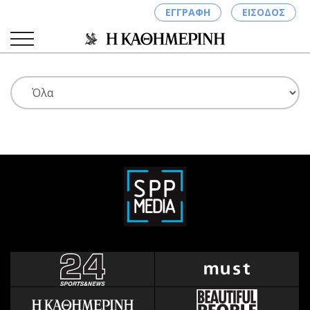
ΕΓΓΡΑΦΗ
ΕΙΣΟΔΟΣ
ΚΑΤΗΓΟΡΙΕΣ
ΣΥΝΔΕΣΗ
Κύπρος
Απόψεις
Παιδεία
Αρθρογραφία
Υγεία
The Hill
Πολιτική
Υγεία
Βουλευτικές 2026
Αγγελίες
Εκλογές 2024
Ενοικιάζονται
Προεδρικές 2023
Πωλούνται
Δημοσκοπήσεις
Ζητούν εργασία
Διπλωματία
Θέσεις εργασίας