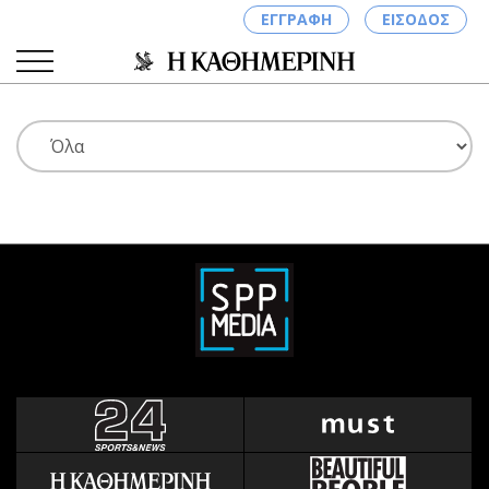
ΕΓΓΡΑΦΗ
ΕΙΣΟΔΟΣ
ΚΑΤΗΓΟΡΙΕΣ
ΣΥΝΔΕΣΗ
Κύπρος
Απόψεις
Παιδεία
Αρθρογραφία
Υγεία
The Hill
Πολιτική
Υγεία
Βουλευτικές 2026
Αγγελίες
Εκλογές 2024
Ενοικιάζονται
Προεδρικές 2023
Πωλούνται
Δημοσκοπήσεις
Ζητούν εργασία
Διπλωματία
Θέσεις εργασίας