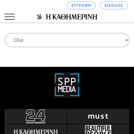
ΕΓΓΡΑΦΗ
ΕΙΣΟΔΟΣ
ΚΑΤΗΓΟΡΙΕΣ
ΣΥΝΔΕΣΗ
Κύπρος
Απόψεις
Παιδεία
Αρθρογραφία
Υγεία
The Hill
Πολιτική
Υγεία
Βουλευτικές 2026
Αγγελίες
Εκλογές 2024
Ενοικιάζονται
Προεδρικές 2023
Πωλούνται
Δημοσκοπήσεις
Ζητούν εργασία
Διπλωματία
Θέσεις εργασίας