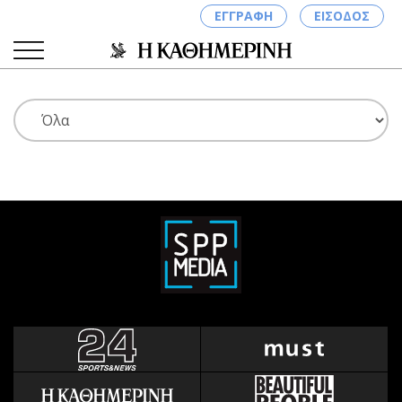
ΕΓΓΡΑΦΗ
ΕΙΣΟΔΟΣ
ΚΑΤΗΓΟΡΙΕΣ
ΣΥΝΔΕΣΗ
Κύπρος
Απόψεις
Παιδεία
Αρθρογραφία
Υγεία
The Hill
Πολιτική
Υγεία
Βουλευτικές 2026
Αγγελίες
Εκλογές 2024
Ενοικιάζονται
Προεδρικές 2023
Πωλούνται
Δημοσκοπήσεις
Ζητούν εργασία
Διπλωματία
Θέσεις εργασίας