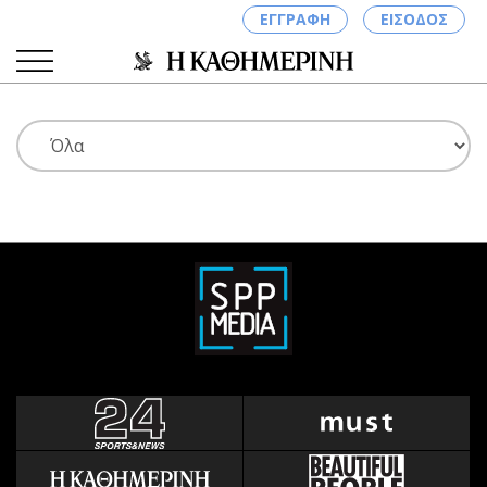
ΕΓΓΡΑΦΗ
ΕΙΣΟΔΟΣ
ΚΑΤΗΓΟΡΙΕΣ
ΣΥΝΔΕΣΗ
Κύπρος
Απόψεις
Παιδεία
Αρθρογραφία
Υγεία
The Hill
Πολιτική
Υγεία
Βουλευτικές 2026
Αγγελίες
Εκλογές 2024
Ενοικιάζονται
Προεδρικές 2023
Πωλούνται
Δημοσκοπήσεις
Ζητούν εργασία
Διπλωματία
Θέσεις εργασίας