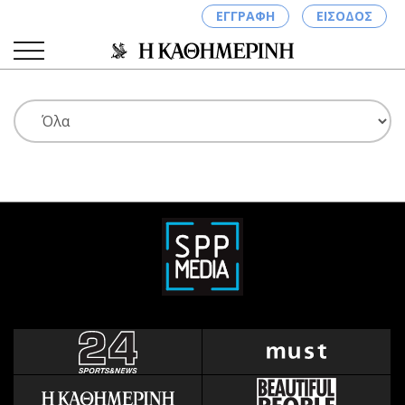
ΕΓΓΡΑΦΗ
ΕΙΣΟΔΟΣ
ΚΑΤΗΓΟΡΙΕΣ
ΣΥΝΔΕΣΗ
Κύπρος
Απόψεις
Παιδεία
Αρθρογραφία
Υγεία
The Hill
Πολιτική
Υγεία
Βουλευτικές 2026
Αγγελίες
Εκλογές 2024
Ενοικιάζονται
Προεδρικές 2023
Πωλούνται
Δημοσκοπήσεις
Ζητούν εργασία
Διπλωματία
Θέσεις εργασίας