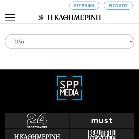
ΕΓΓΡΑΦΗ
ΕΙΣΟΔΟΣ
ΚΑΤΗΓΟΡΙΕΣ
ΣΥΝΔΕΣΗ
Κύπρος
Απόψεις
Παιδεία
Αρθρογραφία
Υγεία
The Hill
Πολιτική
Υγεία
Βουλευτικές 2026
Αγγελίες
Εκλογές 2024
Ενοικιάζονται
Προεδρικές 2023
Πωλούνται
Δημοσκοπήσεις
Ζητούν εργασία
Διπλωματία
Θέσεις εργασίας