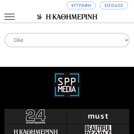
ΕΓΓΡΑΦΗ
ΕΙΣΟΔΟΣ
ΚΑΤΗΓΟΡΙΕΣ
ΣΥΝΔΕΣΗ
Κύπρος
Απόψεις
Παιδεία
Αρθρογραφία
Υγεία
The Hill
Πολιτική
Υγεία
Βουλευτικές 2026
Αγγελίες
Εκλογές 2024
Ενοικιάζονται
Προεδρικές 2023
Πωλούνται
Δημοσκοπήσεις
Ζητούν εργασία
Διπλωματία
Θέσεις εργασίας