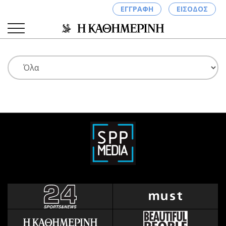
ΕΓΓΡΑΦΗ
ΕΙΣΟΔΟΣ
ΚΑΤΗΓΟΡΙΕΣ
ΣΥΝΔΕΣΗ
Κύπρος
Απόψεις
Παιδεία
Αρθρογραφία
Υγεία
The Hill
Πολιτική
Υγεία
Βουλευτικές 2026
Αγγελίες
Εκλογές 2024
Ενοικιάζονται
Προεδρικές 2023
Πωλούνται
Δημοσκοπήσεις
Ζητούν εργασία
Διπλωματία
Θέσεις εργασίας